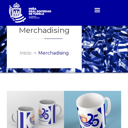
Merchadising
Inicio
Merchadising