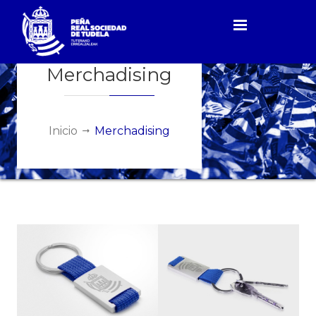
Merchadising
Inicio
Merchadising