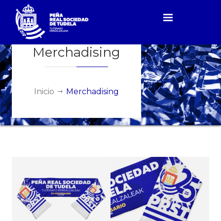
Merchadising
Inicio
Merchadising